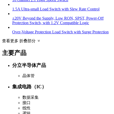
1.5A Ultra-small Load Switch with Slew Rate Control
±20V Beyond the Supply, Low RON, SPST, Power-Off
Protection Switch, with 1.2V Compatible Logic
Over-Voltage Protection Load Switch with Surge Protection
查看更多
折叠部分
主要产品
分立半导体产品
晶体管
集成电路（IC）
数据采集
接口
线性
逻辑