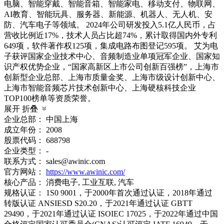
电脑、智能穿戴、智能音箱、智能家电、移动支付、物联网、
AI教育、智能玩具、服务器、新能源、机器人、无人机、安
防、汽车电子等领域。 2024年公司研发投入5.1亿人民币，占
营收比例近17%，技术人员占比超74%，累计取得国内外专利
649项，软件著作权125项，集成电路布图登记595项。 艾为电
子获评国家企业技术中心、音频制造业单项冠军企业、国家知
识产权优势企业，“国家高新区上市公司创新百强榜”，上海市
创新型企业总部、上海市质量金奖、上海市级设计创新中心、
上海市智能音频芯片技术创新中心、上海硬核科技企业
TOP100榜单等资质荣誉。
展开
折叠
企业总部：
中国上海
成立年份：
2008
股票代码：
688798
企业类型：
-
联系方式：
sales@awinic.com
官方网站：
https://www.awinic.com/
核心产品：
消费电子, 工业互联, 汽车
规格认证：
1S0 9001，于2000年首次通过认证，2018年通过
转版认证 ANSIESD S20.20，于2021年通过认证 GBTT
29490，于2021年通过认证 ISOIEC 17025，于2022年通过中国