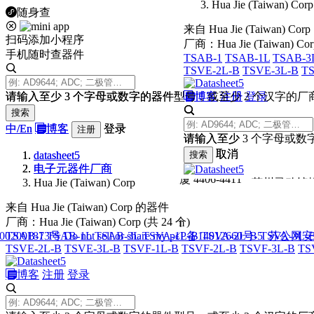
随身查
扫码添加小程序
手机随时查器件
请输入至少 3 个字母或数字的器件型号，或至少 2 个汉字的厂
搜索
中/
En
博客
登录
注册
datasheet5
电子元器件厂商
Hua Jie (Taiwan) Corp
来自 Hua Jie (Taiwan) Corp 的器件
厂商：Hua Jie (Taiwan) Corp (共 24 个)
TSAB-1
TSAB-1L
TSAB-3L
TSVA-1L-B
TSVA-2L-B
TSVA-3L-
TSVE-2L-B
TSVE-3L-B
TSVF-1L-B
TSVF-2L-B
TSVF-3L-B
TS
博客
注册
登录