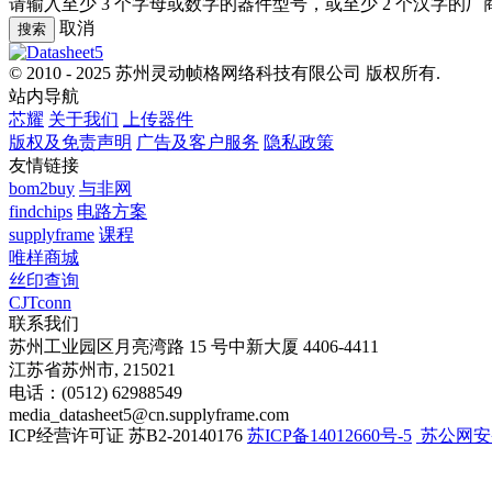
请输入至少 3 个字母或数字的器件型号，或至少 2 个汉字的厂
取消
搜索
© 2010 - 2025 苏州灵动帧格网络科技有限公司 版权所有.
站内导航
芯耀
关于我们
上传器件
版权及免责声明
广告及客户服务
隐私政策
友情链接
bom2buy
与非网
findchips
电路方案
supplyframe
课程
唯样商城
丝印查询
CJTconn
联系我们
苏州工业园区月亮湾路 15 号中新大厦 4406-4411
江苏省苏州市, 215021
电话：(0512) 62988549
media_datasheet5@cn.supplyframe.com
ICP经营许可证 苏B2-20140176
苏ICP备14012660号-5
苏公网安备 