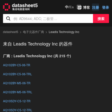
博客
注册
登录
中/
En
搜索
datasheet5
电子元器件厂商
Leadis Technology Inc
来自 Leadis Technology Inc 的器件
厂商：Leadis Technology Inc (共 215 个)
AQ102BY-C5-06-TR
AQ102BY-C5-06-TRL
AQ102BY-M5-06-TR
AQ102BY-M5-06-TRL
AQ105DY-C5-12-TR
AQ105DY-C5-12-TRL