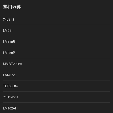
热门器件
74LS48
LM211
LM118B
LM358P
MMBT2222A
LAN8720
TLF35584
74HC4051
LM102AH