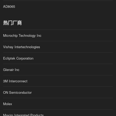
AD8065
热门厂商
Microchip Technology Inc
Vishay Intertechnologies
Ecliptek Corporation
Glenair Inc
3M Interconnect
ON Semiconductor
Molex
Maxim Integrated Products