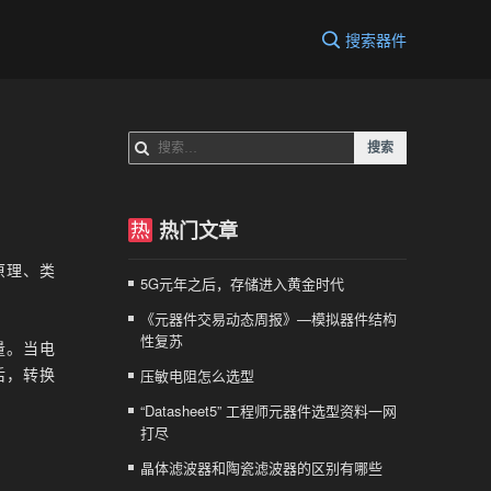
搜索器件
搜
索：
热门文章
原理、类
5G元年之后，存储进入黄金时代
《元器件交易动态周报》—模拟器件结构
性复苏
量。当电
后，转换
压敏电阻怎么选型
“Datasheet5” 工程师元器件选型资料一网
打尽
晶体滤波器和陶瓷滤波器的区别有哪些