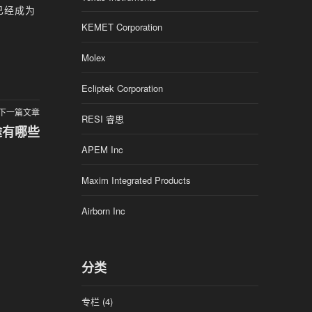
已经成为
KEMET Corporation
Molex
Ecliptek Corporation
下一篇文章
RESI 睿思
途有哪些
APEM Inc
Maxim Integrated Products
Airborn Inc
分类
专栏
(4)