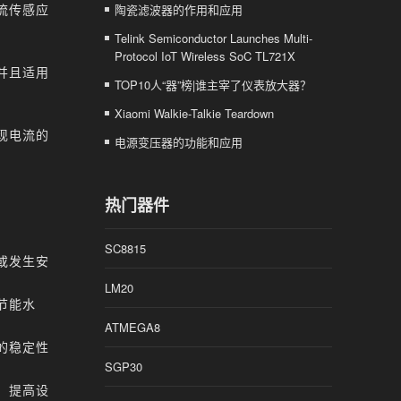
流传感应
陶瓷滤波器的作用和应用
Telink Semiconductor Launches Multi-
Protocol IoT Wireless SoC TL721X
并且适用
TOP10人“器”榜|谁主宰了仪表放大器？
Xiaomi Walkie-Talkie Teardown
现电流的
电源变压器的功能和应用
热门器件
。
SC8815
或发生安
LM20
节能水
ATMEGA8
的稳定性
SGP30
，提高设