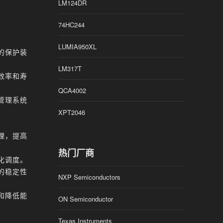
LM124DR
74HC244
LUMIA950XL
的保护装
LM317T
效率和寿
QCA4002
管理系统
XPT2046
理，提高
热门厂商
化调度。
的稳定性
NXP Semiconductors
和降低能
ON Semiconductor
Texas Instruments