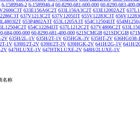
6
6-1589946-2
6-1589946-4
60-8290-681-600-000
60-8290-683-400-0
3V2606C3T
633E156A6C2T
633L156A3C2T
633E12002A2T
637L
12286C3T
637V1213C2T
637V1205I3T
655V12283C3T
656V1228
3L4803I2T
653P4802A3T
653L1205A3T
654C12504I3T
654M1250
6L12504C2T
654C12284I3T
637L1212C2T
637V4806C2T
633L15
90-684-000-000
60-8290-681-400-000
621SCMGI8
621SDCGI8
671
-2V
635H/2L-1V
635H/2T-1V
635HGK-3V
635HT-2V
636HG038-
2T-1V
639H/2T-2V
639H/2T-3V
639HGK-2V
641H/2G-1V
641H/2
-2V
647HLUXE-1V
647HTKLUXE-2V
648H/2LUXE-1V
商名称