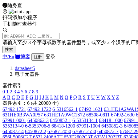
随身查
扫码添加小程序
手机随时查器件
请输入至少 3 个字母或数字的器件型号，或至少 2 个汉字的厂
搜索
中/
En
博客
登录
注册
datasheet5
电子元器件
器件索引
0
1
2
3
4
5
6
7
8
9
A
B
C
D
E
F
G
H
I
J
K
L
M
N
O
P
Q
R
S
T
U
V
W
X
Y
Z
器件索引：6 (共 20000 个)
67492-1721
67492-1722
6-5316562-1
67492-1621
631HE1A2WA1
631HE0B3WA0P57
631HE1A9WC1S72
68508-0811
67492-1630
67991-0001
6450862-3
6450852-1
6-5353134-1
68418-1000
67991
5353134-0
6-5353706-5
68418-1200
67991-1004
6450852-3
645085
6450872-4
6450872-2
67687-2050
67687-2550
6450872-7
67687-2
656L5006C2T
653L2406A2T
653E2602C3T
633V1202I3T
633P4