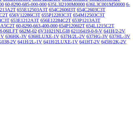
00
60-8290-685-000-000
635L3I2100M0000
636L3C001M50000
6-
1213A2T
655E12503A3T
654C2606I3T
654C2603C3T
3C2T
656V12286C3T
655P12283C3T
654M12503C3T
4C3T
653E1212A3T
656E12284C2T
653P1213A3T
6A5C2T
60-8290-663-400-000
654P1206I2T
654L1215C2T
M-06ILFT
662M-02
6V31021NLGI8
62116419-0-9-V
641H/2-2V
1V
636HK-3V
636HLUXE-1V
637H/2L-2V
637HG-3V
637HL-3V
G038-2V
641H/2L-1V
641H/2LUXE-1V
641HT-2V
645H/2K-2V