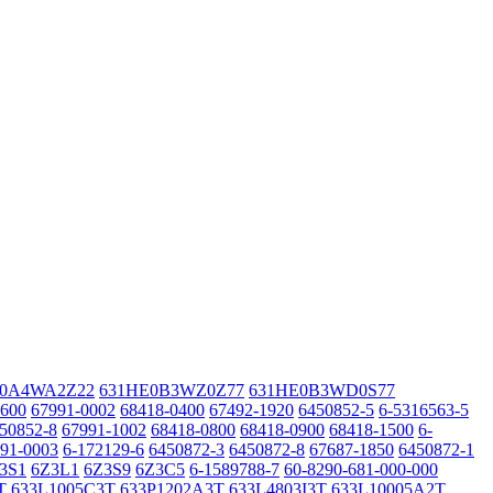
E0A4WA2Z22
631HE0B3WZ0Z77
631HE0B3WD0S77
0600
67991-0002
68418-0400
67492-1920
6450852-5
6-5316563-5
50852-8
67991-1002
68418-0800
68418-0900
68418-1500
6-
91-0003
6-172129-6
6450872-3
6450872-8
67687-1850
6450872-1
3S1
6Z3L1
6Z3S9
6Z3C5
6-1589788-7
60-8290-681-000-000
T
633L1005C3T
633P1202A3T
633L4803I3T
633L10005A2T