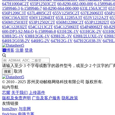
647H10004C2T
655P12503C2T
60-8290-682-000-000
6-1589946-
1589946-3
6-1589946-7
60-8290-664-000-000
633L156A3C3T
65
656P1206C3T
637L4805C2T
655V12505C2T
637E2606I3T
656P
656C156A3I3T
656V12284I3T
653L12285A3T
653V1212A2T
65
656M12503I3T
653P12502C2T
656M12286C2T
653P12282I2T
65
654C12283I2T
654C1213C2T
654C12506I3T
654P4806I2T
60-82
600-DP3-S2-M4-Q
6-1589946-8
631H/2K-1V
631HGK-2V
631HK
638H/2G-1V
638H/2GK-1V
639H/2L-3V
639H/2LUXE-1V
639H/
646H/2G038-2V
646HG-2V
647H/2G-1V
647H/2G038-3V
647HL
博客
注册
登录
请输入至少 3 个字母或数字的器件型号，或至少 2 个汉字的厂
取消
搜索
© 2010 - 2025 苏州灵动帧格网络科技有限公司 版权所有.
站内导航
芯耀
关于我们
上传器件
版权及免责声明
广告及客户服务
隐私政策
友情链接
bom2buy
与非网
findchips
电路方案