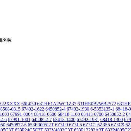
商名称
S22XXXX
66L050
631HE1A2WC1Z37
631HE0B2WB2S72
631H
68508-0815
67492-1622
6450852-4
67492-1930
6-5353135-1
68418-
-1003
67991-0004
68418-0500
68418-1100
68418-0700
6450852-2
64
2-6
67991-1001
6450852-7
68418-1400
67492-1931
68418-1300
679
950
6450872-6
653E3005I2T
6Z3L9
6Z3L5
6Z3C1
6Z3S5
6Z3C9
6Z
805C3T
633P24C5C3T
633V4802C3T
633P12282A3T
633P4805C2