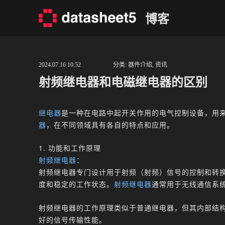
Skip
博客
to
content
2024.07.16 10:52
分类:
器件介绍
,
资讯
射频继电器和电磁继电器的区别
继电器
是一种在电路中起开关作用的电气控制设备，用
器
，在不同领域具有各自的特点和应用。
1. 功能和工作原理
射频继电器
：
射频继电器专门设计用于射频（射频）信号的控制和转
度和稳定的工作状态。
射频继电器
通常用于无线通信系
射频继电器的工作原理类似于普通继电器，但其内部结
好的信号传输性能。