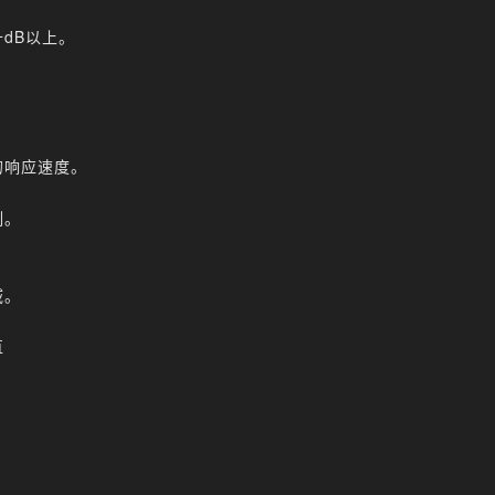
dB以上。
的响应速度。
制。
域。
直
。