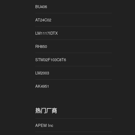
BU406
AT24C02
LM1117IDTX
RH850
STM32F103C8T6
LM2003
AK4951
热门厂商
APEM Inc