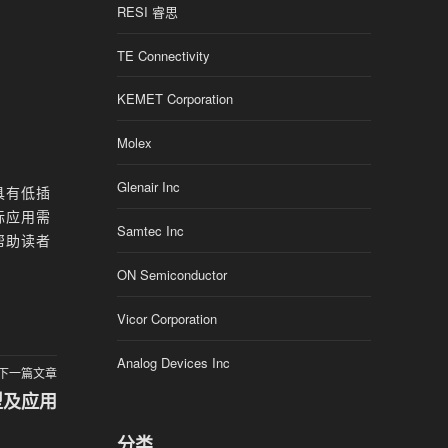
RESI 睿思
TE Connectivity
KEMET Corporation
Molex
Glenair Inc
具有低插
际应用需
Samtec Inc
帮助读者
ON Semiconductor
Vicor Corporation
Analog Devices Inc
下一篇文章
型及应用
分类