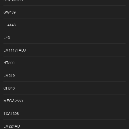
SW439
LL4148
LF3
LM1117TADJ
HT300
LM219
CH340
MEGA2560
TDA1308
LM224AD