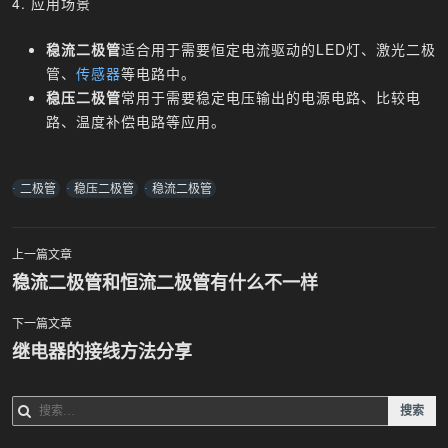
4. 应用场景
稳流二极管
适合用于需要恒定电流驱动的LED灯、激光二极
管、
传感器
等电路中。
稳压二极管
常用于需要稳定电压输出的电源电路、比较电
路、温度补偿电路等应用。
二极管
稳压二极管
稳流二极管
上一篇文章
文
稳流二极管和恒流二极管有什么不一样
章
下一篇文章
继电器的接线方法分享
导
航
搜
索：