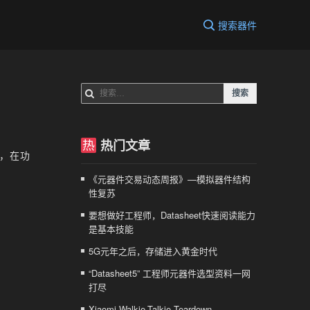
搜索器件
搜
索：
热门文章
管，在功
《元器件交易动态周报》—模拟器件结构
性复苏
要想做好工程师，Datasheet快速阅读能力
是基本技能
5G元年之后，存储进入黄金时代
“Datasheet5” 工程师元器件选型资料一网
打尽
Xiaomi Walkie-Talkie Teardown