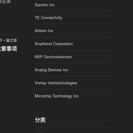
则在高
Samtec Inc
TE Connectivity
Airborn Inc
下一篇文章
Amphenol Corporation
注意事项
NXP Semiconductors
Analog Devices Inc
Vishay Intertechnologies
Microchip Technology Inc
分类