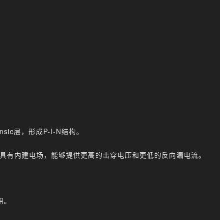
sic层，形成P-I-N结构。
n二极管具有内建电场，能够提供更高的击穿电压和更低的反向漏电流。
用。