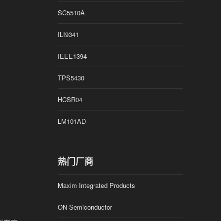
SC5510A
ILI9341
IEEE1394
TPS5430
HCSR04
LM101AD
热门厂商
Maxim Integrated Products
ON Semiconductor