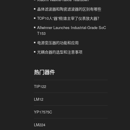
晶体滤波器和陶瓷滤波器的区别有哪些
TOP10人“器”榜|谁主宰了仪表放大器？
Allwinner Launches Industrial-Grade SoC
T153
电源变压器的功能和应用
光耦合器的选型和注意事项
热门器件
TIP122
LM12
YP17575C
LM224