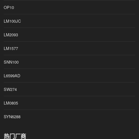
OP10
LM100JC
LM2093
LM1577
SNN100
L6599AD
SW274
LM0805
SYN6288
热门厂商