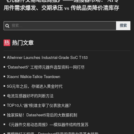
《元器件交易动态周报》——连接器市场： AI专
航
用件需求爆发、交期承压 vs 传统品类降价清库存
搜
索：
热门文章
Allwinner Launches Industrial-Grade SoC T153
“Datasheet5” 工程师元器件选型资料一网打尽
Xiaomi Walkie-Talkie Teardown
5G元年之后，存储进入黄金时代
电流互感器好坏的判断方法
TOP10人“器”榜|谁主宰了仪表放大器？
独家探秘！Datasheet5背后的大数据机制
《元器件交易动态周报》—模拟器件结构性复苏
要想做好工程师，Datasheet快速阅读能力是基本技能