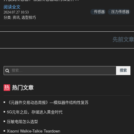
阅读全文
选
传感器
压力传感器
2024.07.27 10:53
择
分类:
资讯
,
选型技巧
压
力
传
感
先前文章
器
文
有
哪
章
些
技
导
搜
巧
索：
航
热门文章
《元器件交易动态周报》—模拟器件结构性复苏
5G元年之后，存储进入黄金时代
压敏电阻怎么选型
Xiaomi Walkie-Talkie Teardown