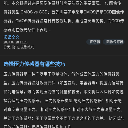
能。本文将探讨选择图像传感器时需要注意的重要事项。 1. 图像传
感器类型 CMOS vs CCD：首先需要确定采用CMOS还是CCD图像传
感器。CMOS传感器通常具有较低功耗、集成度高等优势；而CCD传
感器则在低光条件下表现…
阅读全文
选
传感器
图像传感器
2024.07.28 13:23
择
分类:
资讯
,
选型技巧
图
像
传
选择压力传感器有哪些技巧
感
器
压力传感器是一种广泛用于测量液体、气体或固体压力的传感器类
有
型。压力传感器通过敏感元件（如应变片、电容器等）将压力信号转
哪
些
换为电信号，进而实现压力值的测量和输出。本文将深入探讨如何选
注
择合适的压力传感器。 压力传感器类型 绝对压力传感器：相对于绝
意
事
对真空来测量压力。 相对压力传感器：相对于大气压力来测量压力。
项
差动压力传感器：用于测量两个不同压力源之间的压力差。 封闭式与
开放式传感器：根据传感器结构和工作…