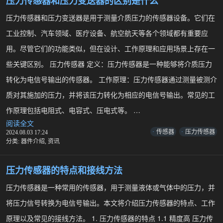
压力传感器和压力变送器的区别是什么
怎
么
压力传感器和压力变送器是用于测量介质压力的传感器设备。它们在
测
工业控制、汽车领域、医疗设备、航空航天等各个领域都有重要应
试
好
用。尽管它们的功能类似，但在设计、工作原理和应用场景上存在一
坏
些关键区别。 压力传感器 定义：压力传感器是一种能够将介质压力
转化为电信号输出的传感器。 工作原理：压力传感器通过测量被测介
质对其施加的压力，并将该压力转化为相应的电信号输出。常见的工
作原理包括电阻式、电容式、压电式等。 …
阅读全文
压
传感器
压力传感器
2024.08.03 17:24
力
分类:
器件介绍
,
资讯
传
感
器
压力传感器的特点和接线方法
和
压
压力传感器是一种常用的传感器，用于测量液体或气体中的压力，并
力
将压力信号转换为电信号输出。本文将介绍压力传感器的特点、工作
变
送
原理以及常见的接线方法。 1. 压力传感器的特点 1.1 精度高 压力传