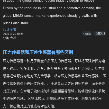
In 2025, the global semiconductor industry began to recover.
Driven by the rebound in industrial and automotive demand, the
global MEMS sensor market experienced steady growth, with
prices also stabil…
C
阅读全文
h
Atlas
MEMS
2025.10.29 10:26
i
分类:
专栏
n
a
M
压力传感器和压差传感器有哪些区别
E
M
S
压力传感器是一种用于测量介质压力的传感器，可以将压强转换为电
S
信号输出。它在工业、汽车、医疗等各个领域都有广泛应用。压力传
e
n
感器通常可分为绝对压力传感器、相对压力传感器和差压传感器。 压
s
o
差传感器也称为差压传感器，用于测量两点之间的压力差，而不是绝
r
I
对压力值。它常用于流体控制和流量测量等领域，能够提供流体系统
n
d
中的压差信息。 区别比较 a. 测量原理 压力传感器：测量介质的压
u
s
力，输出绝对压力值或相对压力值。…
t