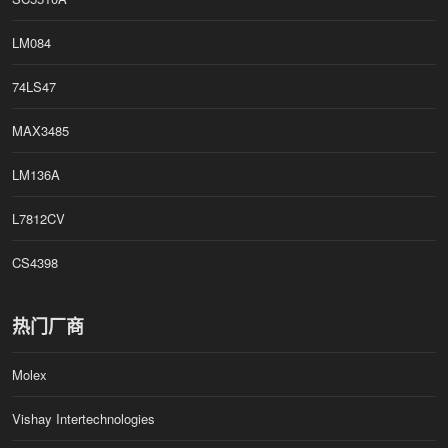
LM084
74LS47
MAX3485
LM136A
L7812CV
CS4398
热门厂商
Molex
Vishay Intertechnologies