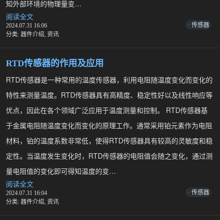
知外部环境的物理量变…
阅读全文
传
传感器
2024.07.31 16:06
感
分类:
器件介绍
,
资讯
器
和
接
RTD传感器的作用及应用
近
开
RTD传感器是一种常用的温度传感器，利用电阻随温度变化而变化的
关
特性来测量温度。RTD传感器具有高精度、稳定性好以及线性响应等
有
哪
优点，因此在各个领域广泛应用于温度测量和控制。 RTD传感器基
些
于金属电阻随温度变化而变化的原理工作。通常采用铂元素作为电阻
区
别
材料，铂的温度系数非常低，使得RTD传感器具有较高的灵敏度和稳
定性。当温度发生变化时，RTD传感器的电阻值会随之变化，通过测
量电阻值的变化即可得知温度的变…
R
阅读全文
T
传感器
2024.07.31 16:04
D
分类:
器件介绍
,
资讯
传
感