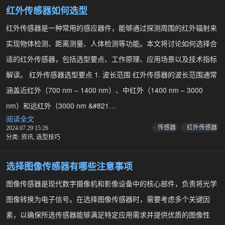
器
红外传感器如何选型
的
红外传感器是一种常用的感应器件，能够通过探测周围的红外辐射来
作
用
实现物体检测、距离测量、人体检测等功能。本文将讨论如何选择合
及
适的红外传感器，包括选型要点、工作原理、应用场景以及技术指标
应
用
解读。 红外传感器选型要点 1. 波长范围 红外传感器的波长范围通常
涵盖近红外（700 nm – 1400 nm）、中红外（1400 nm – 3000
nm）和远红外（3000 nm &#821…
阅读全文
红
传感器
红外传感器
2024.07.29 15:26
外
分类:
资讯
,
选型技巧
传
感
器
选择图像传感器有哪些注意事项
如
何
图像传感器是现代数字摄像机和影像设备中的核心部件，负责将光学
选
图像转换为电子信号。在选择图像传感器时，需要考虑多个关键因
型
素，以确保所选传感器能够满足特定应用需求并提供优质的图像性