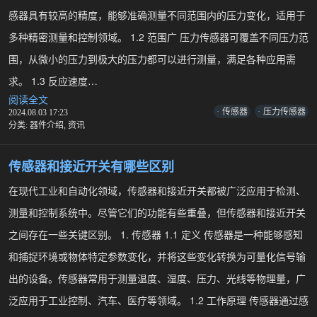
器
感器具有较高的精度，能够准确测量不同范围内的压力变化，适用于
的
区
多种精密测量和控制领域。 1.2 范围广 压力传感器可覆盖不同压力范
别
围，从微小的压力到极大的压力都可以进行测量，满足各种应用需
是
什
求。 1.3 反应速度…
么
阅读全文
压
传感器
压力传感器
2024.08.03 17:23
力
分类:
器件介绍
,
资讯
传
感
器
传感器和接近开关有哪些区别
的
特
在现代工业和自动化领域，传感器和接近开关都被广泛应用于检测、
点
测量和控制系统中。尽管它们的功能有些重叠，但传感器和接近开关
和
接
之间存在一些关键区别。 1. 传感器 1.1 定义 传感器是一种能够感知
线
和捕捉环境或物体特定参数变化，并将这些变化转换为可量化信号输
方
法
出的设备。传感器常用于测量温度、湿度、压力、光线等物理量，广
泛应用于工业控制、汽车、医疗等领域。 1.2 工作原理 传感器通过感