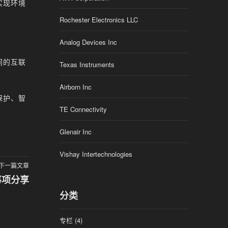
实现环境
Rochester Electronics LLC
Analog Devices Inc
间的互联
Texas Instruments
Airborn Inc
保护、智
TE Connectivity
Glenair Inc
Vishay Intertechnologies
下一篇文章
事项分享
分类
专栏
(4)