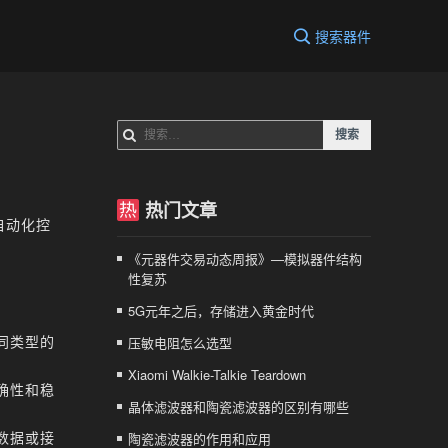
搜索器件
搜
索：
热门文章
自动化控
《元器件交易动态周报》—模拟器件结构
性复苏
5G元年之后，存储进入黄金时代
同类型的
压敏电阻怎么选型
Xiaomi Walkie-Talkie Teardown
确性和稳
晶体滤波器和陶瓷滤波器的区别有哪些
数据或接
陶瓷滤波器的作用和应用