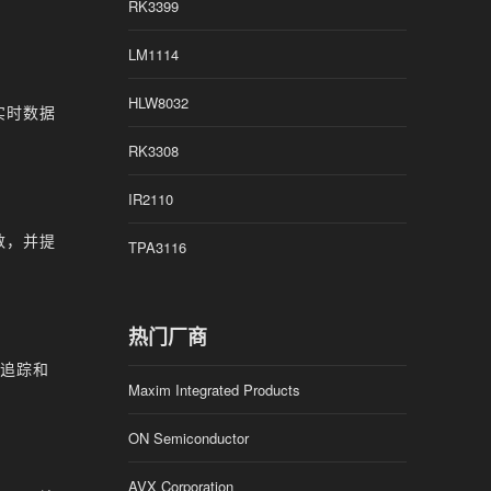
RK3399
LM1114
HLW8032
实时数据
RK3308
IR2110
数，并提
TPA3116
热门厂商
时追踪和
Maxim Integrated Products
ON Semiconductor
AVX Corporation