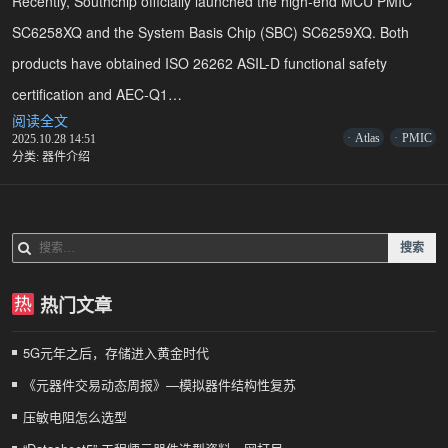
Recently, Southchip officially launched the high-end MCU PMIC
SC6258XQ and the System Basis Chip (SBC) SC6259XQ. Both
products have obtained ISO 26262 ASIL-D functional safety
certification and AEC-Q1…
S
阅读全文
o
Atlas
PMIC
2025.10.28 14:51
u
分类:
器件介绍
t
h
c
h
i
搜
p
索：
L
a
u
热门文章
n
c
h
5G元年之后，存储进入黄金时代
e
s
《元器件交易动态周报》—模拟器件结构性复苏
A
u
压敏电阻怎么选型
t
o