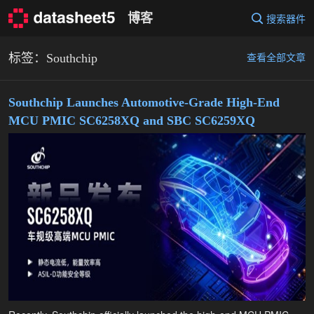
Skip
博客
搜索器件
to
content
标签：Southchip
查看全部文章
Southchip Launches Automotive-Grade High-End
MCU PMIC SC6258XQ and SBC SC6259XQ