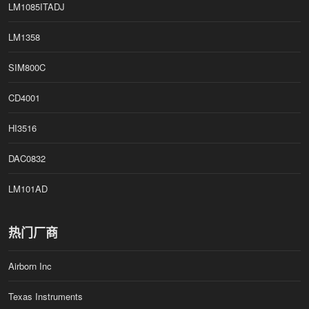
C
LM1085ITADJ
6
2
LM1358
5
8
X
SIM800C
Q
a
n
CD4001
d
S
B
HI3516
C
S
DAC0832
C
6
2
LM101AD
5
9
X
Q
热门厂商
Airborn Inc
Texas Instruments