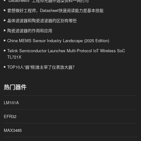
“Datasheet5” 工程师元器件选型资料一网打尽
m
o
要想做好工程师，Datasheet快速阅读能力是基本技能
t
i
晶体滤波器和陶瓷滤波器的区别有哪些
v
e
陶瓷滤波器的作用和应用
-
G
China MEMS Sensor Industry Landscape (2025 Edition)
r
a
Telink Semiconductor Launches Multi-Protocol IoT Wireless SoC
d
TL721X
e
H
TOP10人“器”榜|谁主宰了仪表放大器？
i
g
h
-
热门器件
E
n
d
LM101A
M
C
U
EFR32
P
M
I
MAX3485
C
S